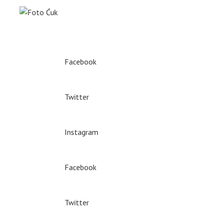
Skip
Foto Ćuk
to
Foto Studio
content
Facebook
Twitter
Instagram
Facebook
Twitter