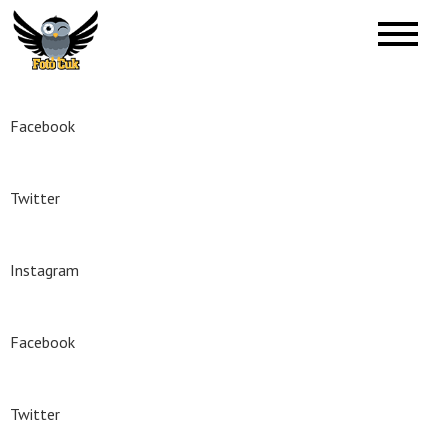
Skip
to
Foto Ćuk
Foto Studio
content
Facebook
Twitter
Instagram
Facebook
Twitter